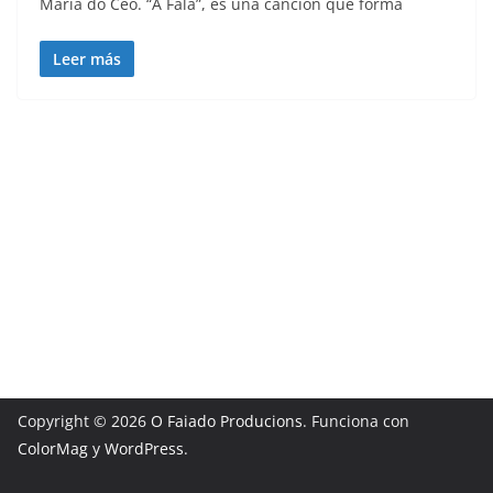
María do Ceo. “A Fala”, es una canción que forma
Leer más
Copyright © 2026
O Faiado Producions
. Funciona con
ColorMag
y
WordPress
.