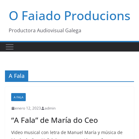
Saltar
O Faiado Producions
al
contenido
Productora Audiovisual Galega
A Fala
A FALA
enero 12, 2023
admin
“A Fala” de María do Ceo
Video musical con letra de Manuel María y música de