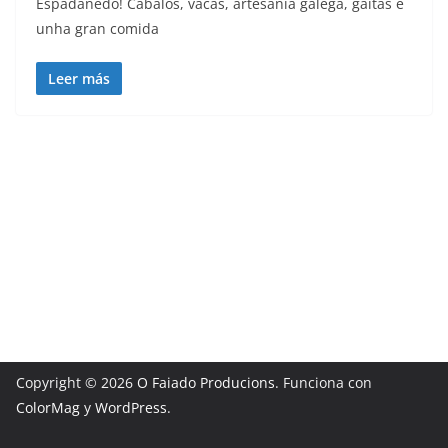
Espadanedo! Cabalos, vacas, artesanía galega, gaitas e
unha gran comida
Leer más
Copyright © 2026
O Faiado Producions
. Funciona con
ColorMag
y
WordPress
.