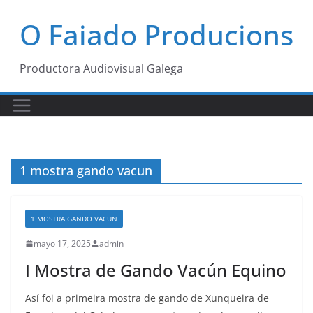
Saltar
O Faiado Producions
al
contenido
Productora Audiovisual Galega
1 mostra gando vacun
1 MOSTRA GANDO VACUN
mayo 17, 2025
admin
I Mostra de Gando Vacún Equino
Así foi a primeira mostra de gando de Xunqueira de