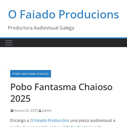
Saltar
O Faiado Producions
al
contenido
Productora Audiovisual Galega
POBO FANTASMA CHAIOSO
Pobo Fantasma Chaioso
2025
marzo 23, 2025
admin
Encargo a
O Faiado Producións
una pieza audiovisual a