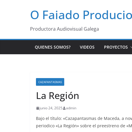
Saltar
O Faiado Produci
al
contenido
Productora Audiovisual Galega
QUIENES SOMOS?
VIDEOS
PROYECTOS
CAZAFANTASMAS
La Región
junio 24, 2025
admin
Bajo el título: «Cazapantasmas de Maceda, a nov
periodico «La Región» sobre el preestreno de «