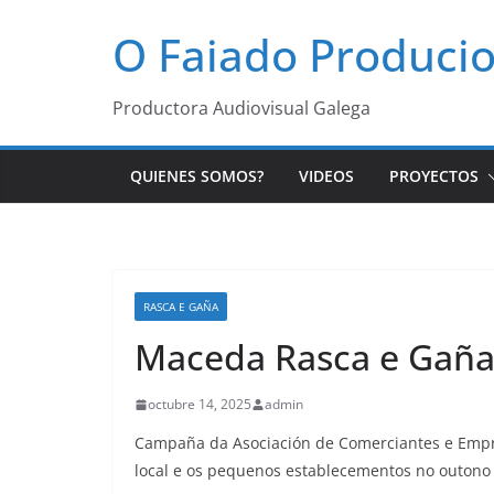
Saltar
O Faiado Produci
al
contenido
Productora Audiovisual Galega
QUIENES SOMOS?
VIDEOS
PROYECTOS
RASCA E GAÑA
Maceda Rasca e Gañ
octubre 14, 2025
admin
Campaña da Asociación de Comerciantes e Empr
local e os pequenos establecementos no outono